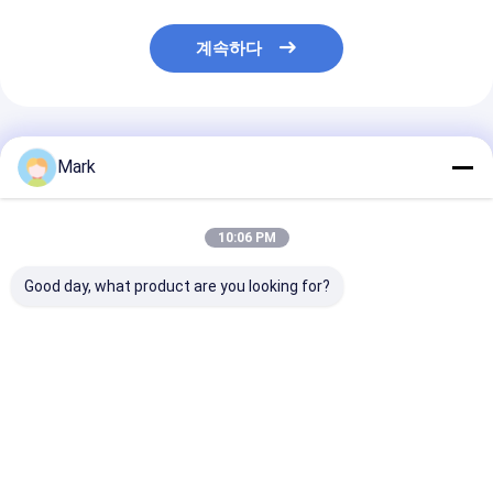
계속하다
추천된 제품
Mark
10:06 PM
Good day, what product are you looking for?
200개 이상의 색상 옵
TPU 색상 변경 PPF 반
1.52x30m 스
션 애슐랜드 접착제로
짝이는 블랙 랩 190-
항성 방수 안개 
자동차 페인트 보호 필
240 미크론 자외선 저
동차 창문 색칠 
름
항 자동차 바디 페인트
치가 쉽다
보호 필름
최고의 가격
최고의 가격
최고의 